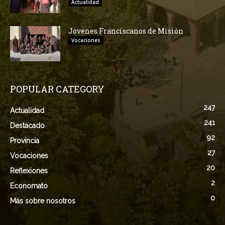
Actualidad
Jovenes Franciscanos de Misión
Vocaciones
POPULAR CATEGORY
247
Actualidad
241
Destacado
92
Provincia
27
Vocaciones
20
Reflexiones
2
Economato
0
Más sobre nosotros