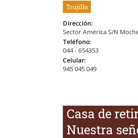
Trujillo
Dirección:
Sector América S/N Moch
Teléfono:
044 - 654353
Celular:
945 045 049
Casa de reti
Nuestra señ