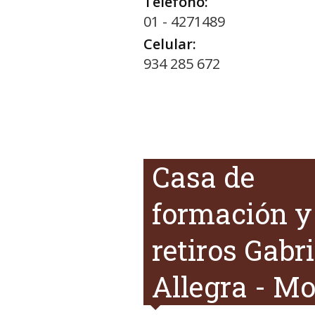
Teléfono:
01 - 4271489
Celular:
934 285 672
Casa de
formación y
retiros Gabri
Allegra - M