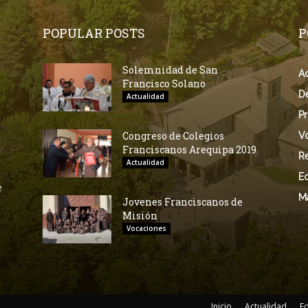
POPULAR POSTS
P
Solemnidad de San
Ac
Francisco Solano
D
Actualidad
Pr
Congreso de Colegios
V
Franciscanos Arequipa 2019
Re
Actualidad
E
e
M
Jovenes Franciscanos de
Misión
Vocaciones
Inicio
Actualidad
E