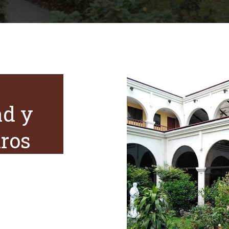
ad y
iros