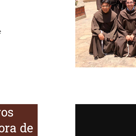
e
ros
ora de