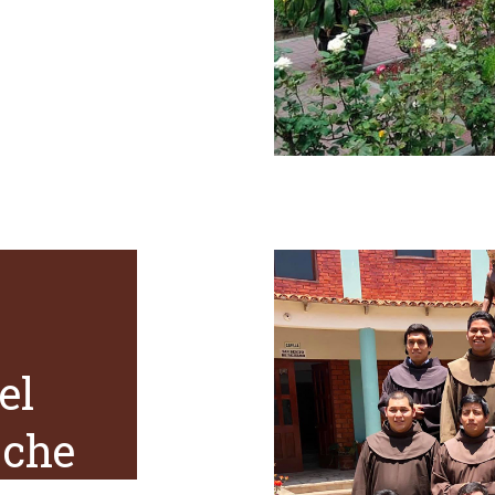
el
oche