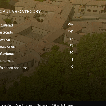
OPULAR CATEGORY
247
tualidad
241
estacado
92
ovincia
27
ocaciones
20
flexiones
2
conomato
0
ás sobre nosotros
ducación
Contáctenos
General
Sitios de Interés