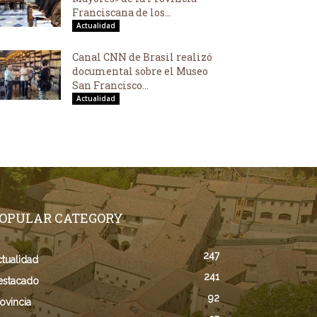
Franciscana de los...
Actualidad
Canal CNN de Brasil realizó
documental sobre el Museo
San Francisco...
Actualidad
OPULAR CATEGORY
247
tualidad
241
estacado
92
ovincia