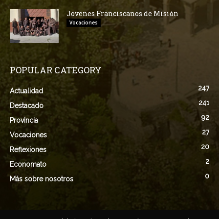
Jovenes Franciscanos de Misión
Vocaciones
POPULAR CATEGORY
247
Actualidad
241
Destacado
92
Provincia
27
Vocaciones
20
Reflexiones
2
Economato
0
Más sobre nosotros