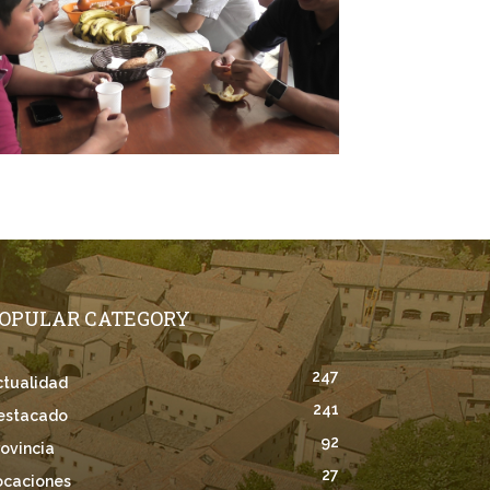
OPULAR CATEGORY
247
ctualidad
241
estacado
92
rovincia
27
ocaciones