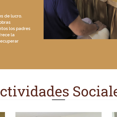
s de lucro.
obras
ntos los padres
frece la
 recuperar
ctividades Social