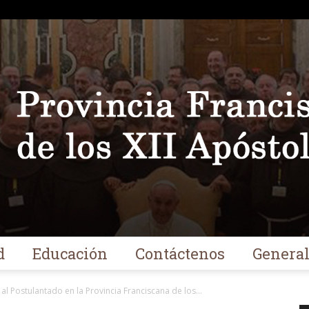
d
Educación
Contáctenos
Genera
Franciscanos
l Postulantado en la Provincia Franciscana de los...