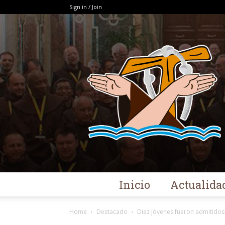
Sign in / Join
Inicio
Actualida
Home
Destacado
Diez jóvenes fueron admitidos a