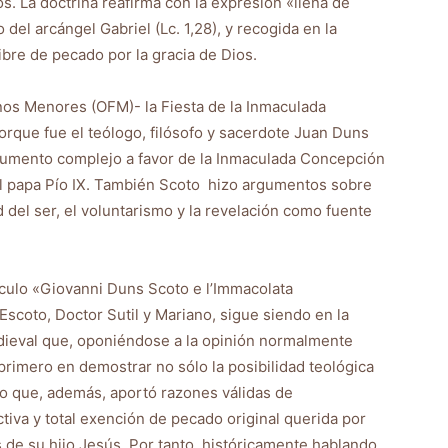
s. La doctrina reafirma con la expresión «llena de
 del arcángel Gabriel (Lc. 1,28), y recogida en la
ibre de pecado por la gracia de Dios.
nos Menores (OFM)- la Fiesta de la Inmaculada
orque fue el teólogo, filósofo y sacerdote Juan Duns
rgumento complejo a favor de la Inmaculada Concepción
el papa Pío IX. También Scoto hizo argumentos sobre
d del ser, el voluntarismo y la revelación como fuente
ulo «Giovanni Duns Scoto e l’Immacolata
scoto, Doctor Sutil y Mariano, sigue siendo en la
edieval que, oponiéndose a la opinión normalmente
rimero en demostrar no sólo la posibilidad teológica
o que, además, aportó razones válidas de
tiva y total exención de pecado original querida por
 de su hijo Jesús. Por tanto, históricamente hablando,