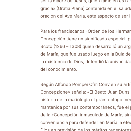
ser la madre de Jesús, quien también es Dio
gracia» (Gratia Plena) contenida en el saludo
oración del Ave María, este aspecto de ser l
Para los franciscanos -Orden de los Herma
Concepción tiene un significado especial, p
Scoto (1266 – 1308) quien desarrolló un a
de María, que fue usado luego en la Bula d
la existencia de Dios, defendió la univocida
del conocimiento.
Según Alfondo Pompei Ofm Conv en su artíc
Concepzione» señala: «El Beato Juan Duns E
historia de la mariología el gran teólogo m
mantenida por sus contemporáneos, fue el p
de la «Concepción inmaculada de María, sin
conveniencia para defender en María la efec
Dios en previsión de los méritos redentores