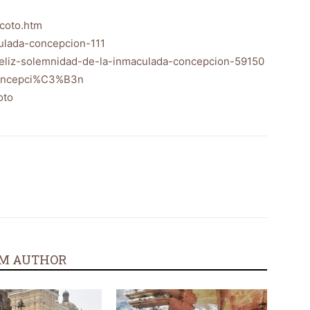
scoto.htm
ulada-concepcion-111
-feliz-solemnidad-de-la-inmaculada-concepcion-59150
_Concepci%C3%B3n
oto
M AUTHOR