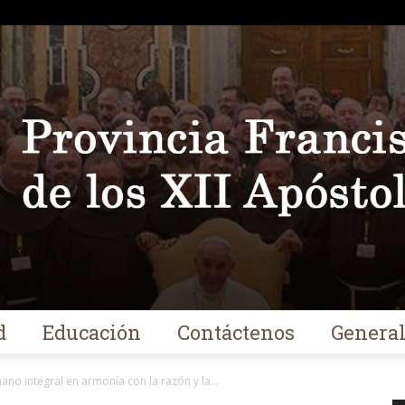
d
Educación
Contáctenos
Genera
Franciscanos
ano integral en armonía con la razón y la...