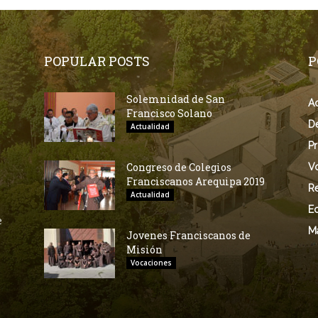
POPULAR POSTS
P
Solemnidad de San
Ac
Francisco Solano
D
Actualidad
Pr
Congreso de Colegios
V
Franciscanos Arequipa 2019
Re
Actualidad
E
e
M
Jovenes Franciscanos de
Misión
Vocaciones