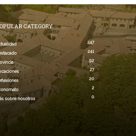
OPULAR CATEGORY
247
tualidad
241
estacado
92
ovincia
27
ocaciones
20
flexiones
2
conomato
0
ás sobre nosotros