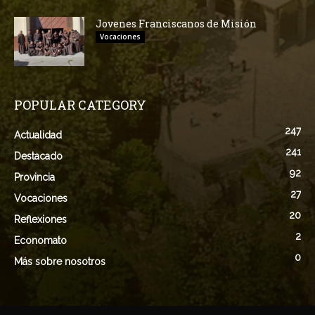
Jovenes Franciscanos de Misión
Vocaciones
POPULAR CATEGORY
247
Actualidad
241
Destacado
92
Provincia
27
Vocaciones
20
Reflexiones
2
Economato
0
Más sobre nosotros