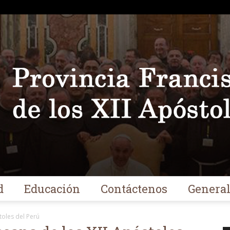
d
Educación
Contáctenos
Genera
Franciscanos
toles del Perú