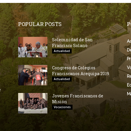
POPULAR POSTS
P
Solemnidad de San
Ac
Francisco Solano
D
Actualidad
Pr
Congreso de Colegios
V
Franciscanos Arequipa 2019
Re
Actualidad
E
e
M
Jovenes Franciscanos de
Misión
Vocaciones