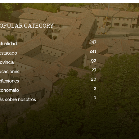
OPULAR CATEGORY
247
tualidad
241
estacado
92
ovincia
27
ocaciones
20
flexiones
2
conomato
0
ás sobre nosotros