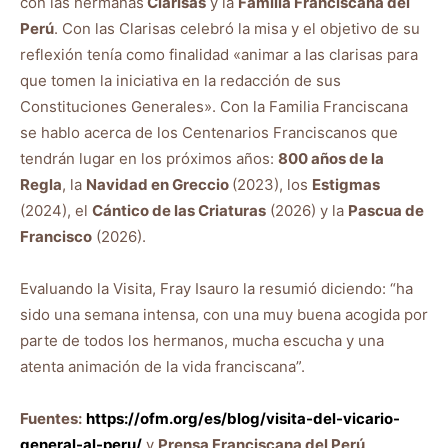
con las hermanas
Clarisas
y la
Familia Franciscana del
Perú
. Con las Clarisas celebró la misa y el objetivo de su
reflexión tenía como finalidad «animar a las clarisas para
que tomen la iniciativa en la redacción de sus
Constituciones Generales». Con la Familia Franciscana
se hablo acerca de los Centenarios Franciscanos que
tendrán lugar en los próximos años:
800 años de la
Regla
, la
Navidad en Greccio
(2023), los
Estigmas
(2024), el
Cántico de las Criaturas
(2026) y la
Pascua de
Francisco
(2026).
Evaluando la Visita, Fray Isauro la resumió diciendo: “ha
sido una semana intensa, con una muy buena acogida por
parte de todos los hermanos, mucha escucha y una
atenta animación de la vida franciscana”.
Fuentes:
https://ofm.org/es/blog/visita-del-vicario-
general-al-peru/
y
Prensa Franciscana del Perú