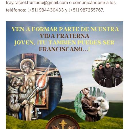
fray.rafael.hurtado@gmail.com o comunicándose a los
teléfonos: [+51] 984430433 y [+51] 987255767.