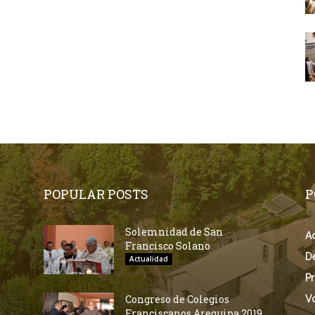
POPULAR POSTS
P
Solemnidad de San
Ac
Francisco Solano
D
Actualidad
Pr
Congreso de Colegios
V
Franciscanos Arequipa 2019