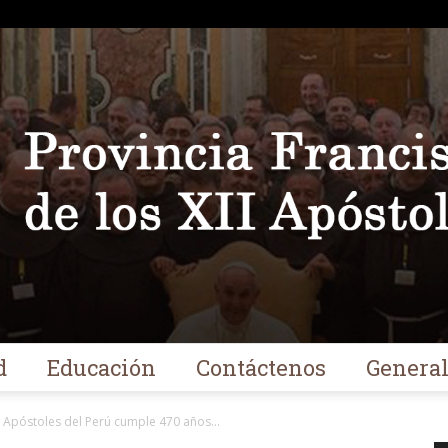
d
Educación
Contáctenos
Genera
Franciscanos
I Apóstoles del Perú cumple 470 años...