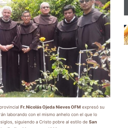
provincial
Fr. Nicolás Ojeda Nieves OFM
expresó su
rán laborando con el mismo anhelo con el que lo
iglos, siguiendo a Cristo pobre al estilo de
San