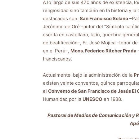
A lo largo de sus 470 años de existencia, l
religiosidad sino también en la historia y l
destacados son:
San Francisco Solano
–Pat
Jerónimo de Oré –autor del “Símbolo católico
escrita en castellano, latín, quechua genera
de beatificación–, Fr. José Mojica –tenor d
en el Perú–,
Mons. Federico Ritcher Prada
–
franciscanos.
Actualmente, bajo la administración de la
Pr
existen veinte conventos, quince parroquias
el
Convento de San Francisco de Jesús El
Humanidad por la
UNESCO
en 1988.
Pastoral de Medios de Comunicación y Re
Após