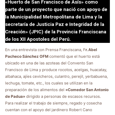
«Huerto de San Francisco de Asís» como
parte de un proyecto que nació con apoyo de
la Municipalidad Metropolitana de Lima y la
secretaría de Justicia Paz e Integridad de la
Creación» (JPIC) de la Provincia Franciscana
de los XII Apostoles del Perú.
En una entrevista con Prensa Franciscana, F
r. Abel
Pacheco Sánchez OFM
comentó que el huerto está
ubicado en una de las azoteas del Convento San
Francisco de Lima y produce rocotos, acelgas, huacatay,
albahaca, ajíes cevicheros, culantro, perejil, yerbabuena,
lechuga, tomate, etc., los cuales se utilizan en la
preparación de los alimentos del
«Comedor San Antonio
de Padua»
dirigido a personas de escasos recursos.
Para realizar el trabajo de siempre, regado y cosecha
cuentan con el apoyo del jardinero Robert Cano