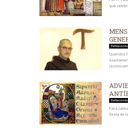
que celebr
MENS
GENE
Reflexiones
Queridos h
exactament
reconocemo
ADVIE
ANTÍF
Reflexiones
Para calmar
fiesta de l