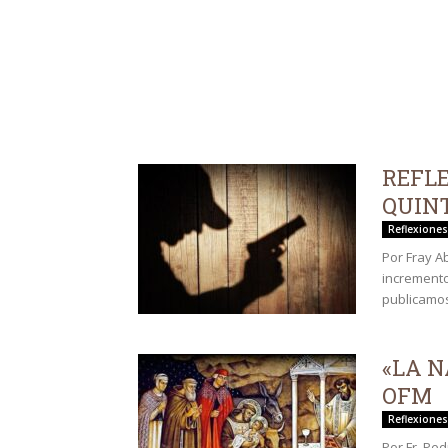
REFLE
QUIN
Reflexiones
Por Fray A
incremento
publicamos
«LA N
OFM
Reflexiones
Por Fr. Pe