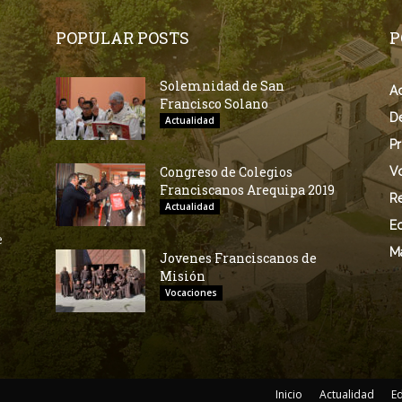
POPULAR POSTS
P
Solemnidad de San
Ac
Francisco Solano
D
Actualidad
Pr
Congreso de Colegios
V
Franciscanos Arequipa 2019
Re
Actualidad
E
e
M
Jovenes Franciscanos de
Misión
Vocaciones
Inicio
Actualidad
E