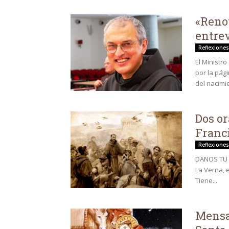
«Renov
entrev
Reflexiones
El Ministr
por la pág
del nacimie
Dos or
Franci
Reflexiones
DANOS TU A
La Verna, 
Tiene...
Mensaj