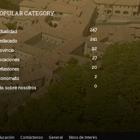
OPULAR CATEGORY
247
tualidad
241
estacado
92
ovincia
27
ocaciones
20
flexiones
2
conomato
0
ás sobre nosotros
ducación
Contáctenos
General
Sitios de Interés