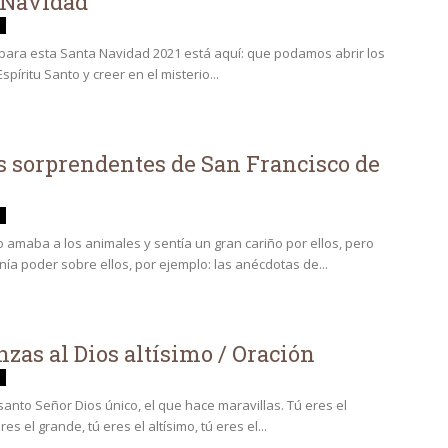
 Navidad
para esta Santa Navidad 2021 está aquí: que podamos abrir los
Espíritu Santo y creer en el misterio...
s sorprendentes de San Francisco de
co amaba a los animales y sentía un gran cariño por ellos, pero
nía poder sobre ellos, por ejemplo: las anécdotas de...
zas al Dios altísimo / Oración
santo Señor Dios único, el que hace maravillas. Tú eres el
res el grande, tú eres el altísimo, tú eres el...