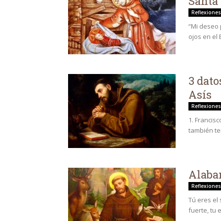
Santa
Reflexiones
“Mi deseo 
ojos en el 
3 dato
Asís
Reflexiones
1. Francis
también te
Alaban
Reflexiones
Tú eres el 
fuerte, tu e