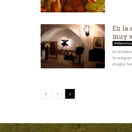
En la 
muy v
Reflexiones
En el inte
la antigua
insigne he
1
2