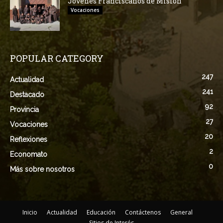
Jovenes Franciscanos de Misión
Vocaciones
POPULAR CATEGORY
247
Actualidad
241
Destacado
92
Provincia
27
Vocaciones
20
Reflexiones
2
Economato
0
Más sobre nosotros
Inicio
Actualidad
Educación
Contáctenos
General
Sitios de Interés