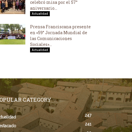
celebró misa por el 57°
aniversario...
Actualidad
Prensa Franciscana presente
en «59° Jornada Mundial de
las Comunicaciones
Sociales»...
Actualidad
OPULAR CATEGORY
247
tualidad
241
estacado