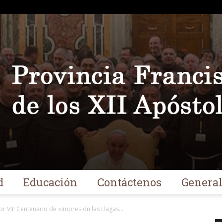
d
Educación
Contáctenos
Genera
Franciscanos
r VIII Centenario de «Impresión las Llagas...