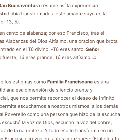
San Buenaventura
resume así la experiencia
sto
había transformado a este amante suyo en la
r 13, 5).
n canto de alabanza; por eso Francisco, tras el
as Alabanzas del Dios Altísimo, una oración que brota
trado en el Tú divino: «Tú eres santo,
Señor
s fuerte, Tú eres grande, Tú eres altísimo…»
 de los estigmas como
Familia Franciscana
es una
tidiana esa dimensión de silencio orante y
cial, que nos permite reconocer el deseo de infinito
 permite escucharnos a nosotros mismos, a los demás
 al Poverello como una persona que hizo de la escucha
s
escuchó la voz de Dios, escuchó la voz del pobre,
oz de la naturaleza. Y todo eso lo transforma en un
an Francisco crezca en tantos corazones» (Fratelli tutti