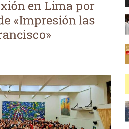
exión en Lima por
 de «Impresión las
rancisco»