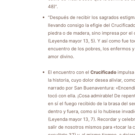
48)”.
“Después de recibir los sagrados estigm
llevando consigo la efigie del Crucificad
piedra o de madera, sino impresa por el
(Leyenda mayor 13, 5). Y así como fue t
encuentro de los pobres, los enfermos y l
amor divino.
El encuentro con el
Crucificado
impulsa
la historia, cuyo dolor desea aliviar, co
narrado por San Buenaventura: «Encendid
tocó con ella. ¡Cosa admirable! De repen
en sí el fuego recibido de la brasa del se
dentro y fuera, como si lo hubiese invad
(Leyenda mayor 13, 7). Recordar y celebr
salir de nosotros mismos para «tocar la c
exsultate 37) y, al mismo tiempo, a dejar