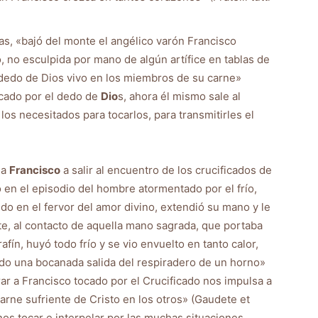
as, «bajó del monte el angélico varón Francisco
o, no esculpida por mano de algún artífice en tablas de
 dedo de Dios vivo en los miembros de su carne»
ocado por el dedo de
Dio
s, ahora él mismo sale al
os necesitados para tocarlos, para transmitirles el
 a
Francisco
a salir al encuentro de los crucificados de
mo en el episodio del hombre atormentado por el frío,
o en el fervor del amor divino, extendió su mano y le
te, al contacto de aquella mano sagrada, que portaba
rafín, huyó todo frío y se vio envuelto en tanto calor,
ido una bocanada salida del respiradero de un horno»
ar a Francisco tocado por el Crucificado nos impulsa a
arne sufriente de Cristo en los otros» (Gaudete et
nos tocar e interpelar por las muchas situaciones