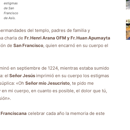
estigmas
de San
Francisco
de Asís
.
 hermandades del templo, padres de familia y
na charla de
Fr. Henri Arana OFM y Fr. Huan Apumayta
ción de
San Francisco
, quien encarnó en su cuerpo el
minó en septiembre de 1224, mientras estaba sumido
a: el
Señor Jesús
imprimió en su cuerpo los estigmas
 súplica: «Oh
Señor mío Jesucristo
, te pido me
 en mi cuerpo, en cuanto es posible, el dolor que tú,
sión».
 Franciscana
celebrar cada año la memoria de este