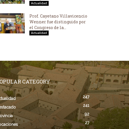
Actualidad
Prof. Cayetano Villavicencio
Wenner fue distinguido por
el Congreso de la...
Actualidad
OPULAR CATEGORY
247
tualidad
241
estacado
92
ovincia
27
ocaciones