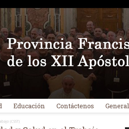
d
Educación
Contáctenos
Genera
Franciscanos
abajo (CSST)