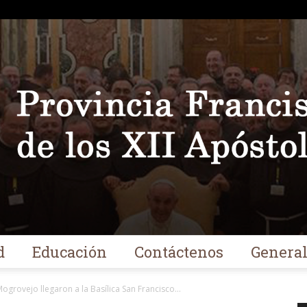
d
Educación
Contáctenos
Genera
Franciscanos
ogrovejo llegaron a la Basílica San Francisco...