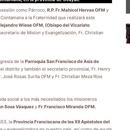
posesión como Párroco,
R.P. Fr. Mahicol Hervas OFM
y
 Contamana a la Fraternidad que realizará este
lejandro Wiese OFM, (Obispo del Vicariato
secretario de Mision y Evangelización, Fr. Christian
igresía de la
Parroquia San Francisco de Asís de
l distrito y también el secretario provincial, Fr. Henry
. José Rosas Surita OFM y Fr. Christian Meza Ríos
uda social a los más necesitados los misioneros
Juan Sosa Vásquez
y
Fr. Francisco Miranda OFM.
553, la
Provincia Franciscana de los XII Apóstoles del
a y evangelizadora en nuestro país, así como de ayuda