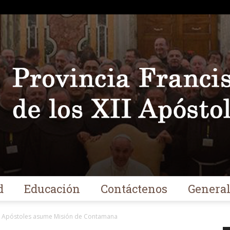
d
Educación
Contáctenos
Genera
Franciscanos
XII Apóstoles asume Misión de Contamana