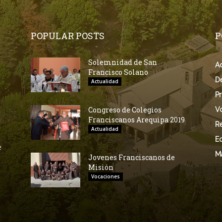
POPULAR POSTS
P
Solemnidad de San
Ac
Francisco Solano
D
Actualidad
Pr
Congreso de Colegios
V
Franciscanos Arequipa 2019
Re
Actualidad
E
e
M
Jovenes Franciscanos de
Misión
Vocaciones