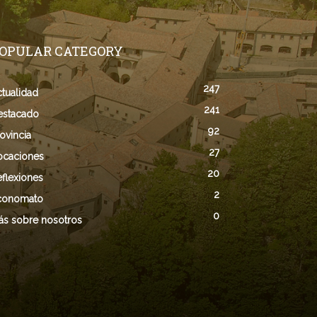
OPULAR CATEGORY
247
tualidad
241
estacado
92
ovincia
27
ocaciones
20
flexiones
2
conomato
0
ás sobre nosotros