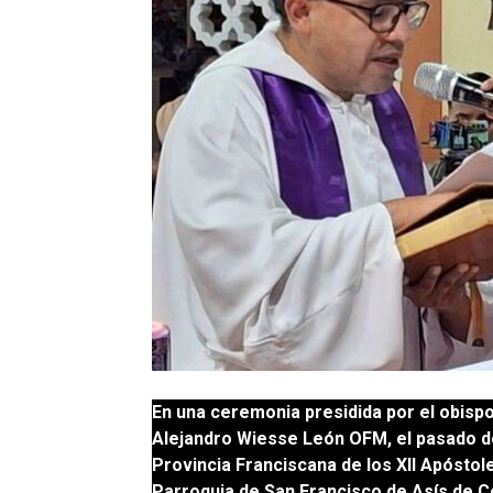
En una ceremonia presidida por el obisp
Alejandro Wiesse León OFM, el pasado d
Provincia Franciscana de los XII Apóstol
Parroquia de San Francisco de Asís de Co