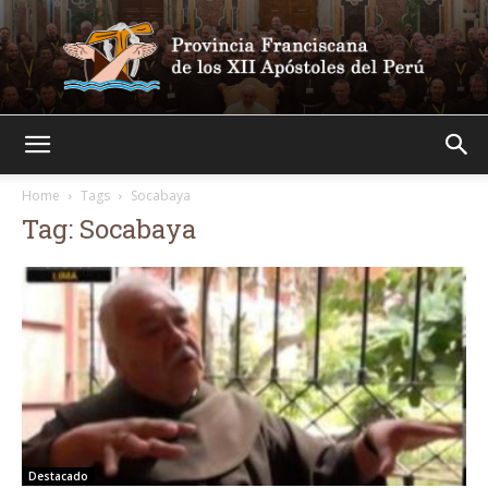
Franciscanos
Home
Tags
Socabaya
Tag: Socabaya
Destacado