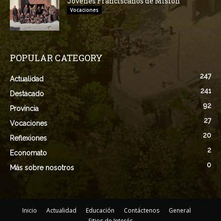
Jovenes Franciscanos de Misión
Vocaciones
POPULAR CATEGORY
247
Actualidad
241
Destacado
92
Provincia
27
Vocaciones
20
Reflexiones
2
Economato
0
Más sobre nosotros
Inicio
Actualidad
Educación
Contáctenos
General
Sitios de Interés