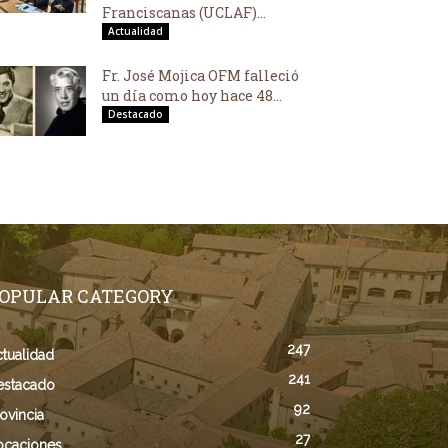
Franciscanas (UCLAF)...
Actualidad
Fr. José Mojica OFM falleció
un día como hoy hace 48...
Destacado
OPULAR CATEGORY
247
tualidad
241
estacado
92
ovincia
27
ocaciones