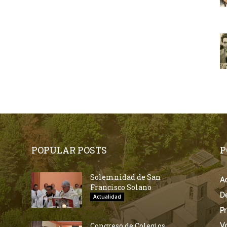
POPULAR POSTS
P
Solemnidad de San
Ac
Francisco Solano
D
Actualidad
Pr
Congreso de Colegios
V