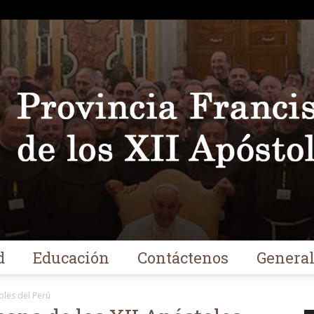
d
Educación
Contáctenos
Genera
Franciscanos
oles del Perú