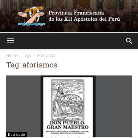
Franciscanos
Home
Tags
Aforismos
Tag: aforismos
Destacado