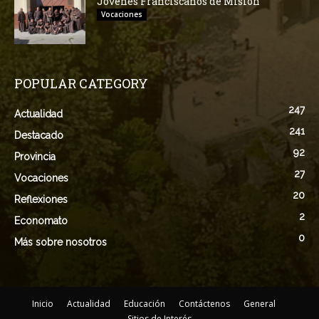
Jovenes Franciscanos de Misión
Vocaciones
POPULAR CATEGORY
247
Actualidad
241
Destacado
92
Provincia
27
Vocaciones
20
Reflexiones
2
Economato
0
Más sobre nosotros
Inicio
Actualidad
Educación
Contáctenos
General
Sitios de Interés