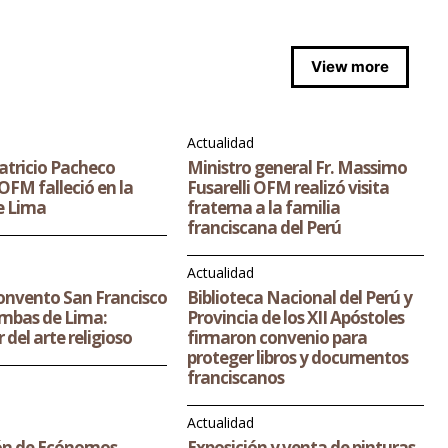
View more
Actualidad
Patricio Pacheco
Ministro general Fr. Massimo
FM falleció en la
Fusarelli OFM realizó visita
e Lima
fraterna a la familia
franciscana del Perú
o
Actualidad
nvento San Francisco
Biblioteca Nacional del Perú y
mbas de Lima:
Provincia de los XII Apóstoles
 del arte religioso
firmaron convenio para
proteger libros y documentos
franciscanos
Actualidad
ón de Ecónomos,
Exposición y venta de pinturas