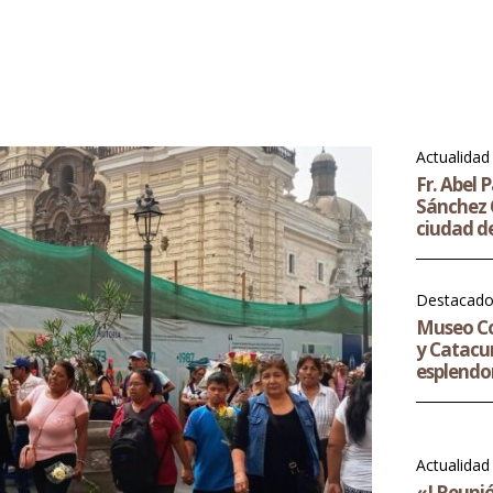
Actualidad
Fr. Abel 
Sánchez O
ciudad d
Destacad
Museo Co
y Catacu
esplendor
Actualidad
«I Reuni