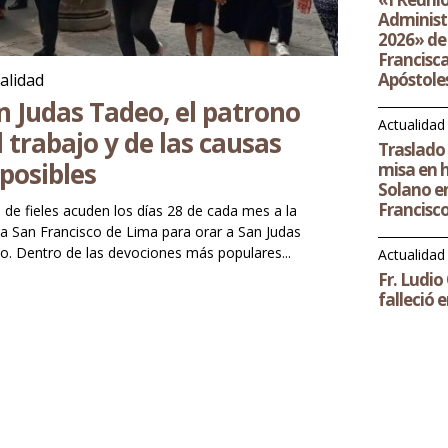
Administ
2026» de 
Francisca
Apóstoles
alidad
n Judas Tadeo, el patrono
Actualidad
l trabajo y de las causas
Traslado 
posibles
misa en 
Solano en
Francisc
 de fieles acuden los días 28 de cada mes a la
ia San Francisco de Lima para orar a San Judas
Tadeo. Dentro de las devociones más populares...
Actualidad
Fr. Ludi
falleció 