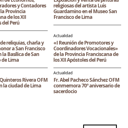
radores y Contadores
religiosas del artista Luis
la Provincia
Guardamino en el Museo San
na de los XII
Francisco de Lima
 del Perú
Actualidad
de reliquias, charla y
«I Reunión de Promotores y
honor a San Francisco
Coordinadores Vocacionales»
 la Basílica de San
de la Provincia Franciscana de
o de Lima
los XII Apóstoles del Perú
Actualidad
o Quinteros Rivera OFM
Fr. Abel Pacheco Sánchez OFM
en la ciudad de Lima
conmemora 70º aniversario de
sacerdocio