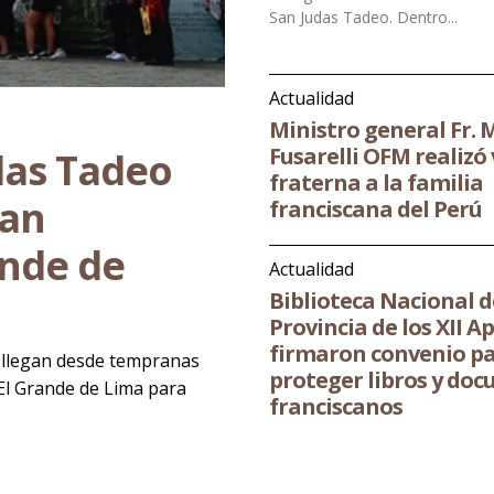
San Judas Tadeo. Dentro...
Actualidad
Ministro general Fr.
Fusarelli OFM realizó 
das Tadeo
fraterna a la familia
San
franciscana del Perú
ande de
Actualidad
Biblioteca Nacional d
Provincia de los XII A
firmaron convenio p
os llegan desde tempranas
proteger libros y do
 El Grande de Lima para
franciscanos