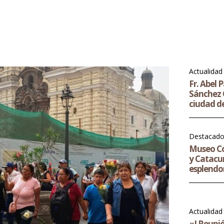
Actualidad
Fr. Abel 
Sánchez O
ciudad d
Destacad
Museo Co
y Catacu
esplendor
Actualidad
«I Reuni