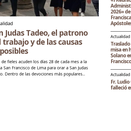
Administ
2026» de 
Francisca
Apóstoles
alidad
n Judas Tadeo, el patrono
Actualidad
l trabajo y de las causas
Traslado 
posibles
misa en 
Solano en
Francisc
 de fieles acuden los días 28 de cada mes a la
ia San Francisco de Lima para orar a San Judas
Tadeo. Dentro de las devociones más populares...
Actualidad
Fr. Ludi
falleció 