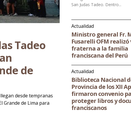
San Judas Tadeo. Dentro...
Actualidad
Ministro general Fr.
Fusarelli OFM realizó 
das Tadeo
fraterna a la familia
San
franciscana del Perú
ande de
Actualidad
Biblioteca Nacional d
Provincia de los XII A
firmaron convenio p
os llegan desde tempranas
proteger libros y do
 El Grande de Lima para
franciscanos