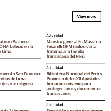
View more
Actualidad
Patricio Pacheco
Ministro general Fr. Massimo
FM falleció en la
Fusarelli OFM realizó visita
e Lima
fraterna a la familia
franciscana del Perú
o
Actualidad
nvento San Francisco
Biblioteca Nacional del Perú y
mbas de Lima:
Provincia de los XII Apóstoles
 del arte religioso
firmaron convenio para
proteger libros y documentos
franciscanos
Actualidad
ón de Ecónomos,
Exposición y venta de pinturas