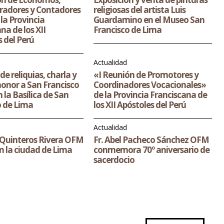
radores y Contadores
religiosas del artista Luis
la Provincia
Guardamino en el Museo San
na de los XII
Francisco de Lima
 del Perú
Actualidad
de reliquias, charla y
«I Reunión de Promotores y
honor a San Francisco
Coordinadores Vocacionales»
 la Basílica de San
de la Provincia Franciscana de
o de Lima
los XII Apóstoles del Perú
Actualidad
o Quinteros Rivera OFM
Fr. Abel Pacheco Sánchez OFM
en la ciudad de Lima
conmemora 70º aniversario de
sacerdocio