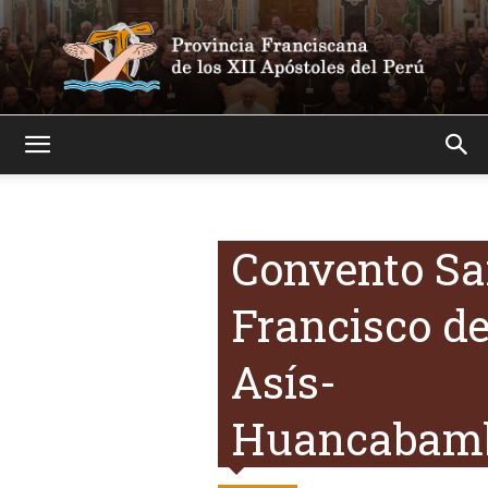
Franciscanos
Convento S
Francisco d
Asís-
Huancabam