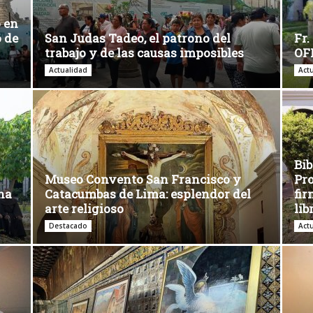
 en
o de
San Judas Tadeo, el patrono del
Fr.
trabajo y de las causas imposibles
OFM
Actualidad
Act
Bib
Museo Convento San Francisco y
Pro
rna
Catacumbas de Lima: esplendor del
fir
arte religioso
lib
Destacado
Act