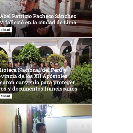
 Abel Patricio Pacheco Sánchez
 falleció en la ciudad de Lima
ualidad
lioteca Nacional del Perú y
vincia de los XII Apóstoles
maron convenio para proteger
ros y documentos franciscanos
ualidad