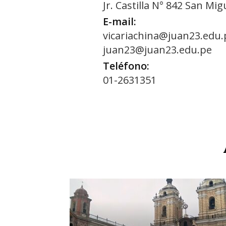
Jr. Castilla N° 842 San Mig
E-mail:
vicariachina@juan23.edu.
juan23@juan23.edu.pe
Teléfono:
01-2631351