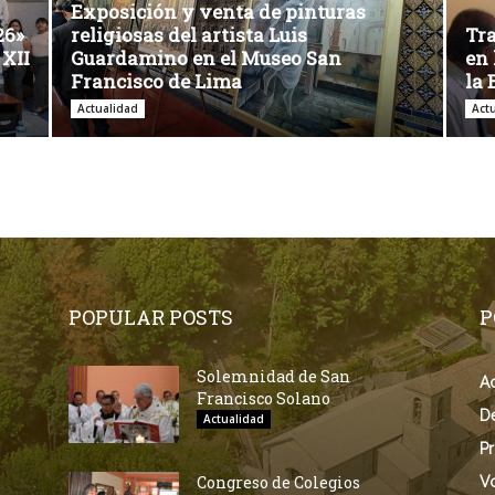
Exposición y venta de pinturas
26»
religiosas del artista Luis
Tra
 XII
Guardamino en el Museo San
en 
Francisco de Lima
la 
Actualidad
Act
POPULAR POSTS
P
Solemnidad de San
Ac
Francisco Solano
D
Actualidad
Pr
Congreso de Colegios
V