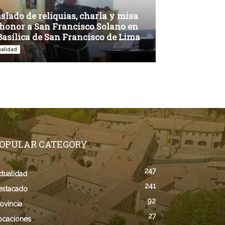
slado de reliquias, charla y misa
honor a San Francisco Solano en
Basílica de San Francisco de Lima
ualidad
OPULAR CATEGORY
247
tualidad
241
estacado
92
ovincia
27
ocaciones