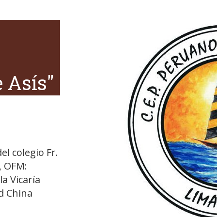
o
 Asís"
el colegio Fr.
, OFM:
a Vicaría
d China