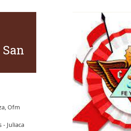
 San
za, Ofm
 - Juliaca