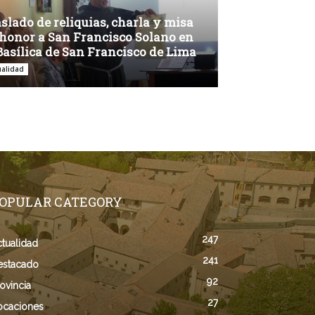
slado de reliquias, charla y misa
honor a San Francisco Solano en
Basílica de San Francisco de Lima
ualidad
OPULAR CATEGORY
247
tualidad
241
estacado
92
ovincia
27
ocaciones