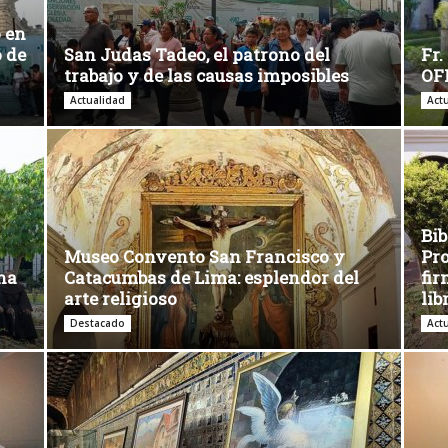
 en
o de
San Judas Tadeo, el patrono del
Fr.
trabajo y de las causas imposibles
OFM
Actualidad
Act
Bib
Museo Convento San Francisco y
Pro
rna
Catacumbas de Lima: esplendor del
fir
arte religioso
lib
Destacado
Act