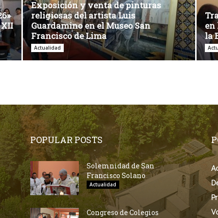
Exposición y venta de pinturas
26»
religiosas del artista Luis
Tra
 XII
Guardamino en el Museo San
en 
Francisco de Lima
la 
Actualidad
Act
POPULAR POSTS
P
Solemnidad de San
Ac
Francisco Solano
D
Actualidad
Pr
Congreso de Colegios
V