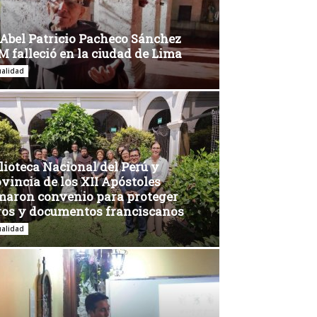
 Abel Patricio Pacheco Sánchez
 falleció en la ciudad de Lima
ualidad
lioteca Nacional del Perú y
vincia de los XII Apóstoles
maron convenio para proteger
ros y documentos franciscanos
ualidad