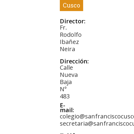
Cusco
Director:
Fr.
Rodolfo
Ibañez
Neira
Dirección:
Calle
Nueva
Baja
N°
483
E-
mail:
colegio@sanfranciscocusc
secretaria@sanfranciscoc